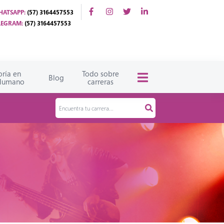
HATSAPP:
(57) 3164457553
LEGRAM:
(57) 3164457553
oría en
Todo sobre
Blog
 Humano
carreras