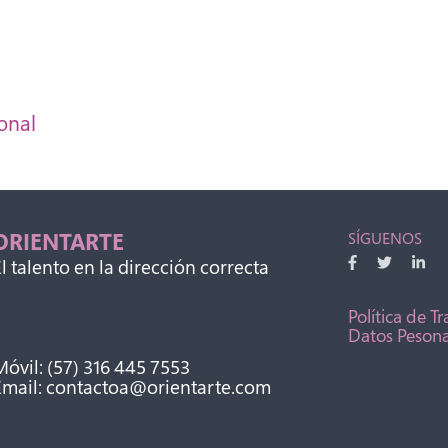
onal
ORIENTARTE
SÍGUENOS
l talento en la dirección correcta
Política de T
Datos Pesona
óvil: (57) 316 445 7553
Email: contactoa@orientarte.com