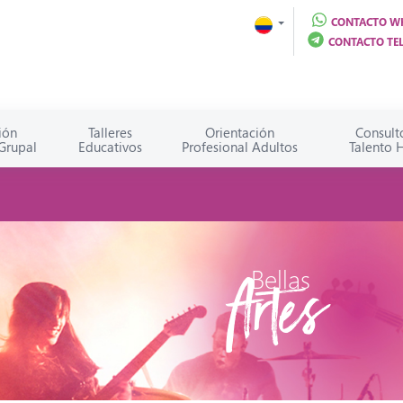
CONTACTO W
CONTACTO TE
ión
Talleres
Orientación
Consult
 Grupal
Educativos
Profesional Adultos
Talento
Bellas
Artes