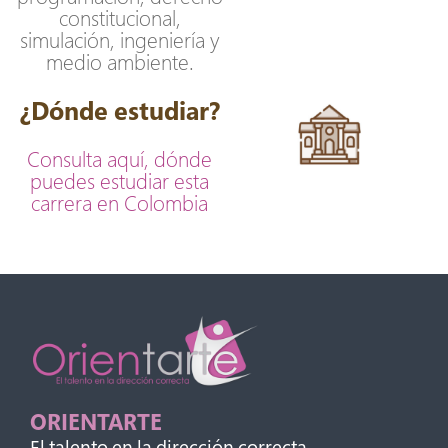
constitucional,
simulación, ingeniería y
medio ambiente.
¿Dónde estudiar?
Consulta aquí, dónde
puedes estudiar esta
carrera en Colombia
ORIENTARTE
El talento en la dirección correcta